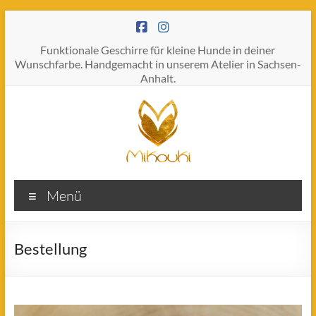
Zum
Inhalt
springen
Funktionale Geschirre für kleine Hunde in deiner
Wunschfarbe. Handgemacht in unserem Atelier in Sachsen-
Anhalt.
MIKOUKI
Menü
Du
bist
nie
Bestellung
zu
klein,
um
großartig