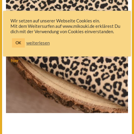
Wir setzen auf unserer Webseite Cookies ein.
Mit dem Weitersurfen auf www.mikouki.de erklärest Du
dich mit der Verwendung von Cookies einverstanden.
HALSTUCH
weiterlesen
OK
bestellen
hier