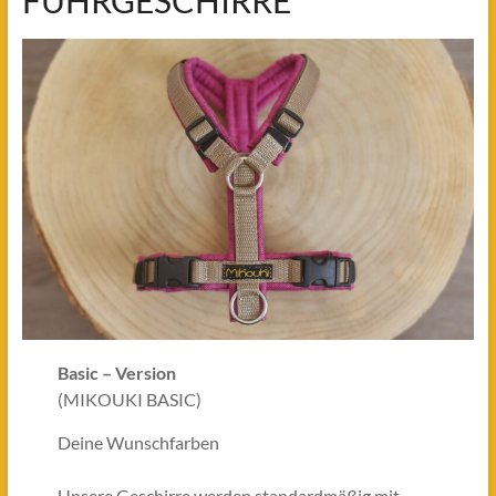
FÜHRGESCHIRRE
zu
sein.
♥
Basic – Version
(MIKOUKI BASIC)
Deine Wunschfarben
Unsere Geschirre werden standardmäßig mit