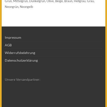
Grün, Mittelgrün, Dunkelgrün, Olive, Beige, Braun, Hellgrau, Grau,
Neongrün, Neongelb
Impressum
AGB
Widerrufsbelehrung
Datenschutzerklärung
Unsere Versandpartner: