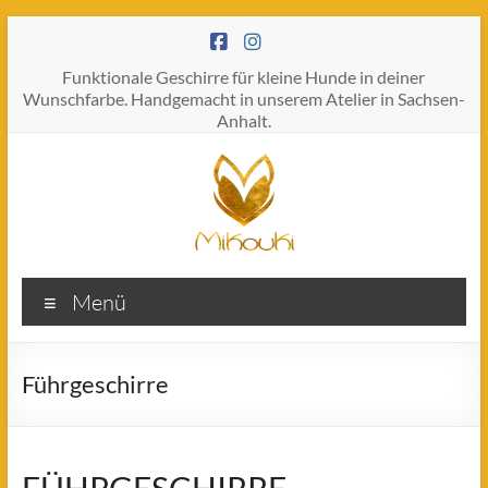
Zum
Inhalt
springen
Funktionale Geschirre für kleine Hunde in deiner
Wunschfarbe. Handgemacht in unserem Atelier in Sachsen-
Anhalt.
MIKOUKI
Menü
Du
bist
nie
Führgeschirre
zu
klein,
um
großartig