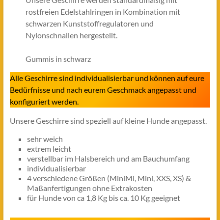
rostfreien Edelstahlringen in Kombination mit
schwarzen Kunststoffregulatoren und
Nylonschnallen hergestellt.
Gummis in schwarz
Alle Geschirre sind individualisierbar und können auf eure
Bedürfnisse und nach eurem Geschmack angepasst und
konfiguriert werden.
Unsere Geschirre sind speziell auf kleine Hunde angepasst.
sehr weich
extrem leicht
verstellbar im Halsbereich und am Bauchumfang
individualisierbar
4 verschiedene Größen (MiniMi, Mini, XXS, XS) &
Maßanfertigungen ohne Extrakosten
für Hunde von ca 1,8 Kg bis ca. 10 Kg geeignet