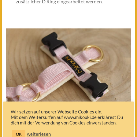
zusätzlicher D Ring eingearbeitet werden.
Wir setzen auf unserer Webseite Cookies ein.
Mit dem Weitersurfen auf www.mikouki.de erklärest Du
TRACKERLASCHE
dich mit der Verwendung von Cookies einverstanden.
(Tractive Cat Mini, Tractive Dog 6)
weiterlesen
OK